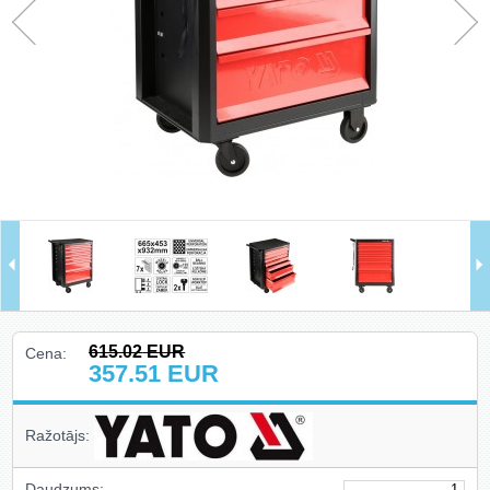
Hidrauliskie instrumenti, domkrati,
preses, pacēlāji, turētāji (78)
Riepu montāža un balansēšana
(13)
Skapji uz riteņiem, krēsli, gultas,
kastes (14)
Auto aksesuāri un piederumi (27)
Celšanas un vilkšanas iekārtas,
stropes, ratiņi (40)
Ielogoties
615.02
EUR
Cena:
357.51
EUR
Reģistrēties
Ražotājs:
Daudzums: