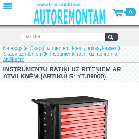
AIZVĒRT
0
Dinamometriskās atslēgas un
remonta komplekti (32)
Specializētie instrumenti auto
Meklēt:
dzinēju remontam (132)
Specializētie instrumenti auto
Katalogs
Skapji uz riteņiem, krēsli, gultas, kastes
ritošās daļas remontam (18)
Skapji uz riteņiem
Instrumentu ratiņi uz riteņiem ar
atvilknēm
Specializētie instrumenti auto
virsbūvju remontam (6)
INSTRUMENTU RATIŅI UZ RITEŅIEM AR
Skriemeļu noņēmēji, ekstraktori
ATVILKNĒM (ARTIKULS: YT-09000)
(55)
Pneimatiskie instrumenti un
piederumi (89)
Metālapstrādes instrumenti (7)
Mērīšanas un testēšanas rīki,
mērinstrumenti, detektori (6)
Automašīnu pacēlaji, motociklu
pacēlāji (16)