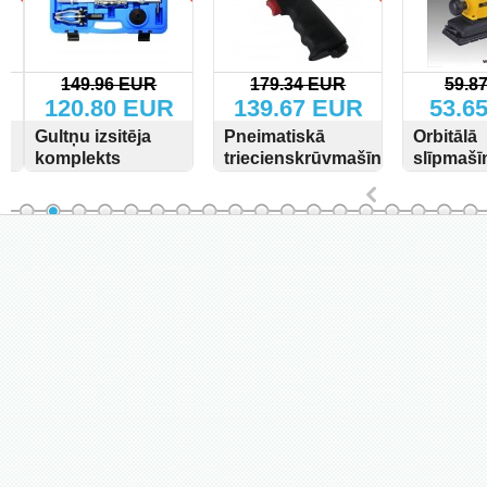
149.96 EUR
179.34 EUR
59.87
120.80 EUR
139.67 EUR
53.65
Gultņu izsitēja
Pneimatiskā
Orbitālā
komplekts
triecienskrūvmašīna
slīpmašīn
1/2" 670Nm
115x280 
SKATĪT
PIRKT
SKATĪT
PIRKT
SKATĪT
V/ 330 W