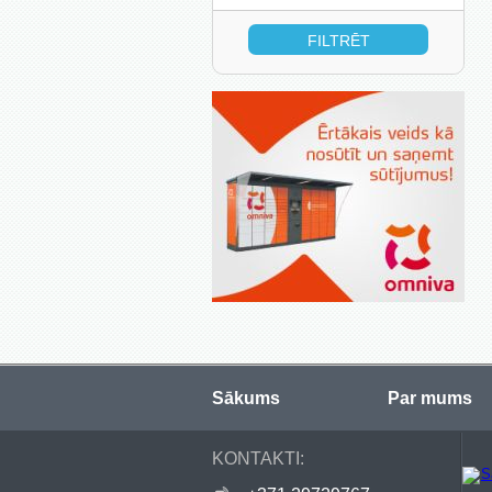
no:
līdz:
Sākums
Par mums
KONTAKTI: