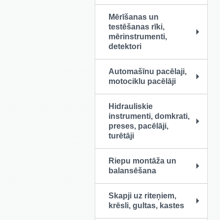
Mērīšanas un
testēšanas rīki,
mērinstrumenti,
detektori
Automašīnu pacēlaji,
motociklu pacēlāji
Hidrauliskie
instrumenti, domkrati,
preses, pacēlāji,
turētāji
Riepu montāža un
balansēšana
Skapji uz riteņiem,
krēsli, gultas, kastes