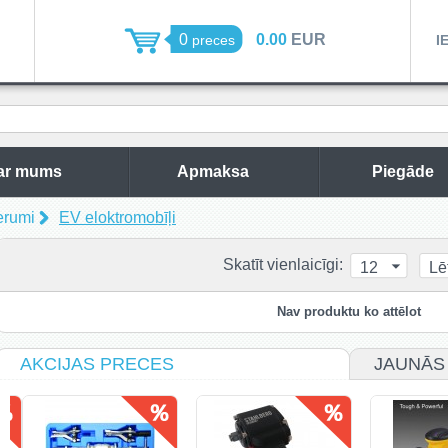
0
0.00
EUR
preces
I
ar mums
Apmaksa
Piegāde
erumi
EV eloktromobīļi
Skatīt vienlaicīgi:
12
Lē
Nav produktu ko attēlot
AKCIJAS PRECES
JAUNĀS