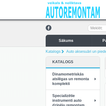
Meklēt:
Sākums
P
Katalogs
Auto aksesuāri un pied
KATALOGS
Dinamometriskās
atslēgas un remonta
komplekti
Specializētie
instrumenti auto
dzinēju remontam